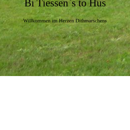
Bi Tiessen`s to Hus
Willkommen im Herzen Dithmarschens
PREISE
Bei uns gibt es keinen Saisonzuschlag!
Unsere Preise sind ganzjährig gültig.
Bitte beachten Sie, dass unsere Ferienwohnung eine
Nichtraucherwohnung ist.
Haustiere sind nicht gestattet.